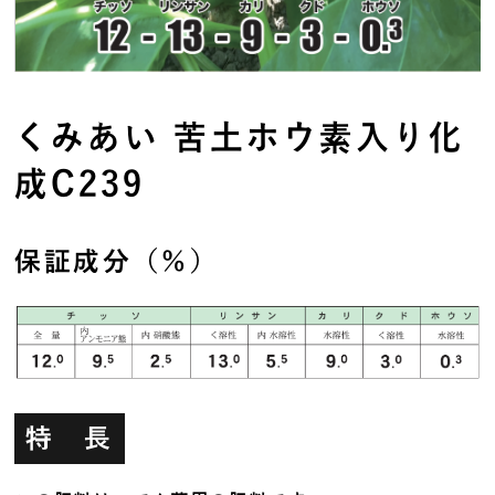
くみあい 苦土ホウ素入り化
成C239
保証成分（％）
特 長