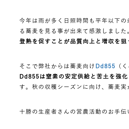
今年は雨が多く日照時間も平年以下の
る蕎麦を見る事が出来て感激しました
登熟を促すことが品質向上と増収を狙
そこで弊社からは蕎麦向け
Dd855
（く
Dd855は窒素の安定供給と苦土を
す。秋の収穫シーズンに向け、蕎麦実
十勝の生産者さんの営農活動のお手伝