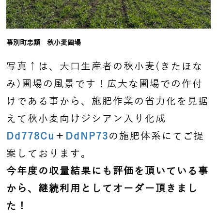
幕別町忠類 秋小麦圃場
写真↑は、大口生産者の秋小麦(きたほな
み)圃場の風景です！広大な圃場での作付
けである事から、施肥作業の省力化を見据
えて秋小麦向けジシアン入り化成
Dd778Cu
＋
DdNP73
の施肥体系にてご提
案しております。
今年度の収量結果にも評価を頂いている事
から、継続利用としてオーダー頂きまし
た！