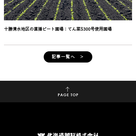
十勝清水地区の直播ビート圃場：てん菜S300号使用圃場
記事一覧へ ＞