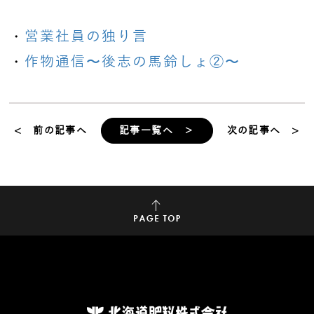
・
営業社員の独り言
・
作物通信〜後志の馬鈴しょ②〜
< 前の記事へ
記事一覧へ ＞
次の記事へ >