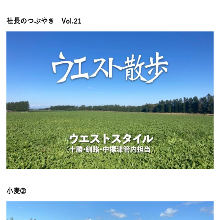
社長のつぶやき Vol.21
小麦➁