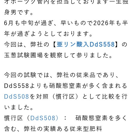
オホーツク管内を担当しております一生独
身男です。
6月も中旬が過ぎ、早いもので2026年も半
年が過ぎようとしております。
今回は、弊社の【
亜リン酸入DdS558
】の
玉葱試験圃場を観察して参りました。
今回の試験では、弊社の従来品であり、
DdS558よりも硝酸態窒素が多く含まれる
DdS508
を対照（慣行区）として比較を行
いました。
慣行区（
DdS508）
： 硝酸態窒素を多く
含む、弊社の実績ある従来型肥料